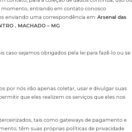
 contato, para a coleção de dados contínua, uso o
er momento, entrando em contato conosco
s enviando uma correspondência em:
Arsenal das
NTRO , MACHADO – MG
 caso sejamos obrigados pela lei para fazê-lo ou se
os por nós irão apenas coletar, usar e divulgar suas
rmitir que eles realizem os serviços que eles nos
s terceirizados, tais como gateways de pagamento e
ento, têm suas próprias políticas de privacidade