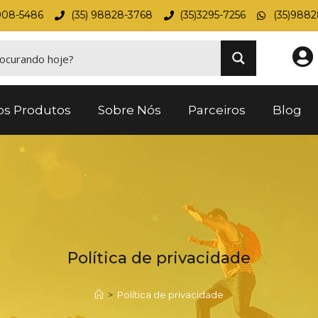
908-5486
(35) 98828-3768
(35)3295-7256
(35)988
os Produtos
Sobre Nós
Parceiros
Blog
Política de privacidade
>
Política de privacidade