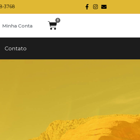
28-3768
Minha Conta
Contato