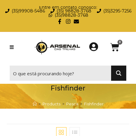
Entre em contato conosco:
(35)99908-5486
(35) 98828-3768
(35)3295-7256
(35)98828-3768
⠀
Fishfinder
>
Products
>
Pesca
>
Fishfinder