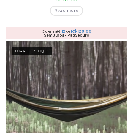
Read more
1x
R$
120.00
Ou em até
de
Sem Juros - PagSeguro
FORA DE ESTOQUE