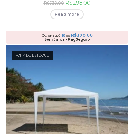
R$
298.00
R$
339.00
Read more
1x
R$
370.00
Ou em até
de
Sem Juros - PagSeguro
FORA DE ESTOQUE