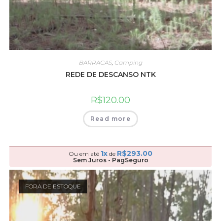
BARRACAS
,
Camping
REDE DE DESCANSO NTK
R$
120.00
Read more
1x
R$
293.00
Ou em até
de
Sem Juros - PagSeguro
FORA DE ESTOQUE