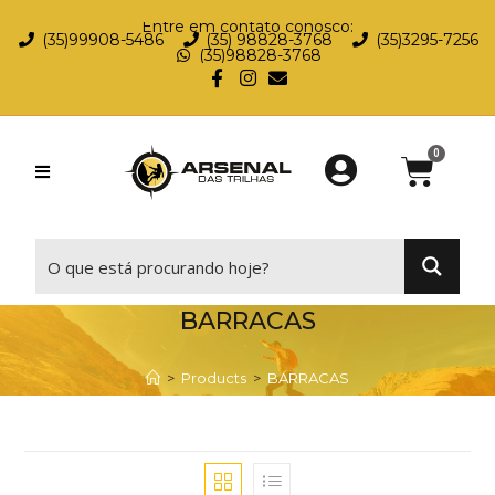
Entre em contato conosco:
(35)99908-5486
(35) 98828-3768
(35)3295-7256
(35)98828-3768
⠀
BARRACAS
>
Products
>
BARRACAS