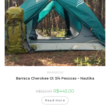
BARRACAS
Barraca Cherokee Gt 3/4 Pessoas – Nautika
R$
445.00
R$
522.00
Read more