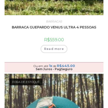
BARRACAS
BARRACA GUEPARDO VENUS ULTRA 4 PESSOAS
R$
559.00
Read more
1x
R$
445.00
Ou em até
de
Sem Juros - PagSeguro
FORA DE ESTOQUE