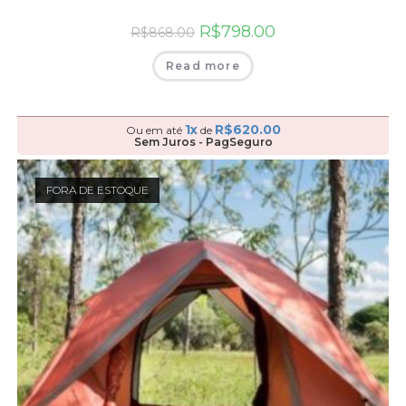
R$
798.00
R$
868.00
Read more
1x
R$
620.00
Ou em até
de
Sem Juros - PagSeguro
FORA DE ESTOQUE