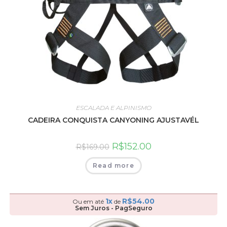
ESCALADA E ALPINISMO
CADEIRA CONQUISTA CANYONING AJUSTAVÉL
R$
152.00
R$
169.00
Read more
1x
R$
54.00
Ou em até
de
Sem Juros - PagSeguro