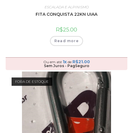
ESCALADA E ALPINISMO
FITA CONQUISTA 22KN UIAA
R$
25.00
Read more
1x
R$
21.00
Ou em até
de
Sem Juros - PagSeguro
FORA DE ESTOQUE