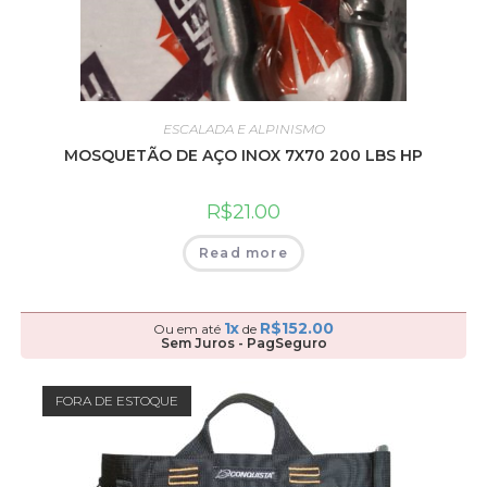
ESCALADA E ALPINISMO
MOSQUETÃO DE AÇO INOX 7X70 200 LBS HP
R$
21.00
Read more
1x
R$
152.00
Ou em até
de
Sem Juros - PagSeguro
FORA DE ESTOQUE