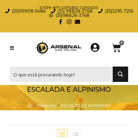
Entre em contato conosco:
(35)99908-5486
(35) 98828-3768
(35)3295-7256
(35)98828-3768
⠀
ESCALADA E ALPINISMO
>
Products
>
ESCALADA E ALPINISMO