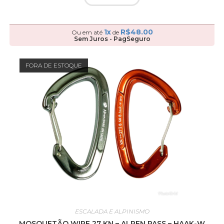
1x
R$
48.00
Ou em até
de
Sem Juros - PagSeguro
FORA DE ESTOQUE
ESCALADA E ALPINISMO
MOSQUETÃO WIRE 27 KN – ALPEN PASS – HAAK-W