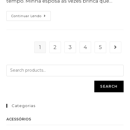
tempo. Minha esposa às vezes brinca que…
Continuar Lendo
1
2
3
4
5
SEARCH
Categorias
ACESSÓRIOS