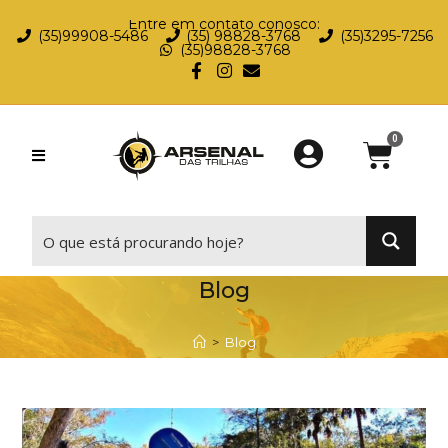
Entre em contato conosco:
(35)99908-5486
(35) 98828-3768
(35)3295-7256
(35)98828-3768
⠀
Blog
>
Blog