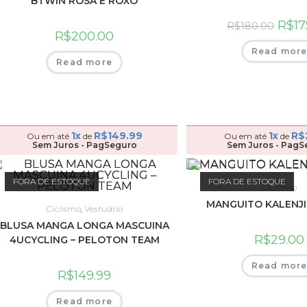
BTWIN ROSA E ROXO
R$
17
R$
180.00
R$
200.00
Read mor
Read more
1x
R$
149.99
1x
R$
Ou em até
de
Ou em até
de
Sem Juros - PagSeguro
Sem Juros - PagS
FORA DE ESTOQUE
FORA DE ESTOQUE
Ciclismo
MANGUITO KALENJI
Ciclismo
,
Vestuário
BLUSA MANGA LONGA MASCUINA
R$
29.00
4UCYCLING – PELOTON TEAM
Read mor
R$
149.99
Read more