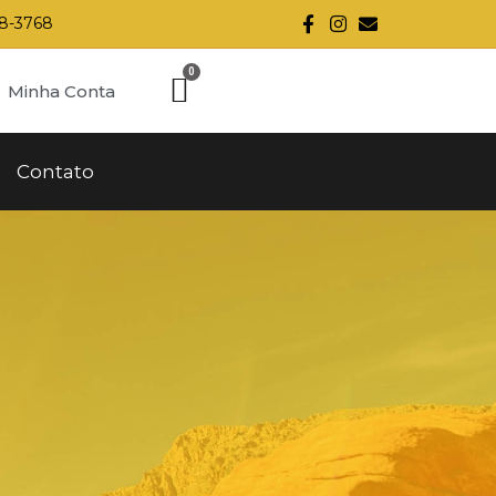
28-3768
Minha Conta
Contato