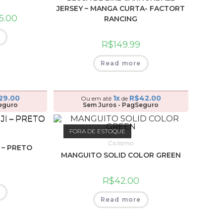
JERSEY – MANGA CURTA- FACTORT
5.00
RANCING
e
R$
149.99
Read more
29.00
1x
R$
42.00
Ou em até
de
eguro
Sem Juros - PagSeguro
FORA DE ESTOQUE
Ciclismo
 – PRETO
MANGUITO SOLID COLOR GREEN
R$
42.00
e
Read more