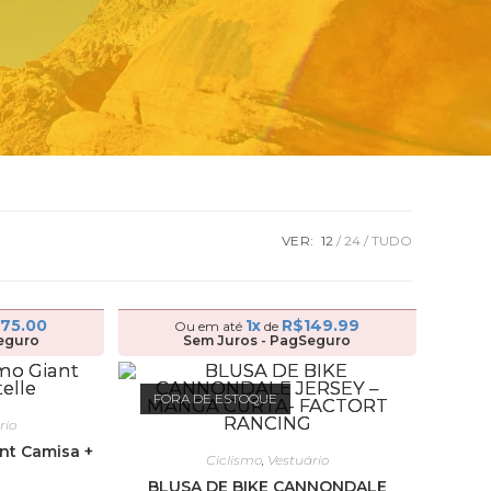
VER:
12
24
TUDO
175.00
1x
R$
149.99
Ou em até
de
eguro
Sem Juros - PagSeguro
FORA DE ESTOQUE
rio
nt Camisa +
Ciclismo
,
Vestuário
BLUSA DE BIKE CANNONDALE