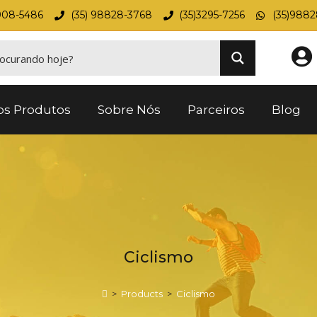
908-5486
(35) 98828-3768
(35)3295-7256
(35)988
os Produtos
Sobre Nós
Parceiros
Blog
Ciclismo
>
Products
>
Ciclismo