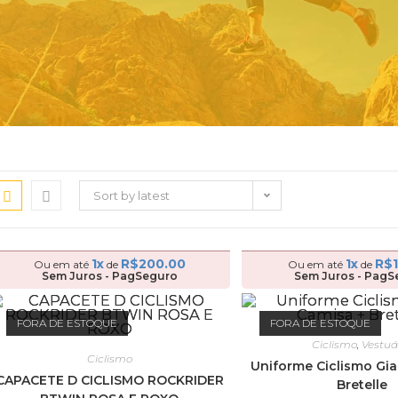
Sort by latest
1x
R$
200.00
1x
R$
Ou em até
de
Ou em até
de
Sem Juros - PagSeguro
Sem Juros - PagS
FORA DE ESTOQUE
FORA DE ESTOQUE
Ciclismo
,
Vestuá
Ciclismo
Uniforme Ciclismo Gia
CAPACETE D CICLISMO ROCKRIDER
Bretelle