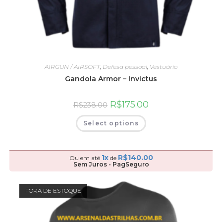
AIRGUN / AIRSOFT
,
Defesa pessoal
,
Vestuário
Gandola Armor – Invictus
R$
175.00
R$
238.00
Select options
1x
R$
140.00
Ou em até
de
Sem Juros - PagSeguro
FORA DE ESTOQUE