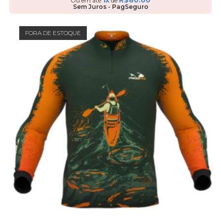
1x
R$
80.00
Ou em até
de
Sem Juros - PagSeguro
FORA DE ESTOQUE