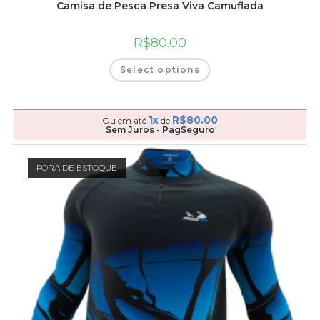
Camisa de Pesca Presa Viva Camuflada
R$
80.00
Select options
1x
R$
80.00
Ou em até
de
Sem Juros - PagSeguro
FORA DE ESTOQUE