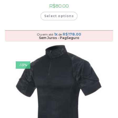
R$
80.00
Select options
1x
R$
178.00
Ou em até
de
Sem Juros - PagSeguro
-13%