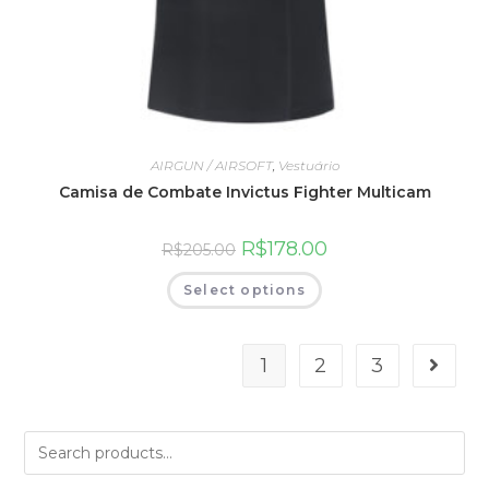
AIRGUN / AIRSOFT
,
Vestuário
Camisa de Combate Invictus Fighter Multicam
R$
178.00
R$
205.00
Select options
1
2
3