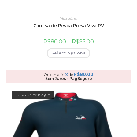
Vestuário
Camisa de Pesca Presa Viva PV
R$
80.00
–
R$
85.00
Select options
1x
R$
80.00
Ou em até
de
Sem Juros - PagSeguro
FORA DE ESTOQUE