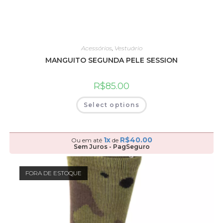
Acessórios
,
Vestuário
MANGUITO SEGUNDA PELE SESSION
R$
85.00
Select options
1x
R$
40.00
Ou em até
de
Sem Juros - PagSeguro
FORA DE ESTOQUE