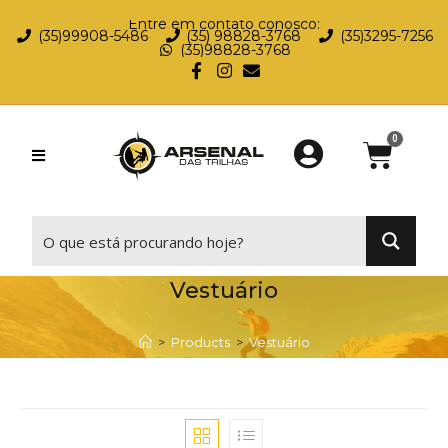
Entre em contato conosco:
(35)99908-5486
(35) 98828-3768
(35)3295-7256
(35)98828-3768
⠀
Vestuário
>
Products
>
Vestuário