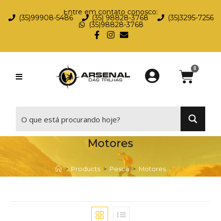
Entre em contato conosco:
(35)99908-5486
(35) 98828-3768
(35)3295-7256
(35)98828-3768
⠀
Motores
>
Products
>
Pesca
>
Motores