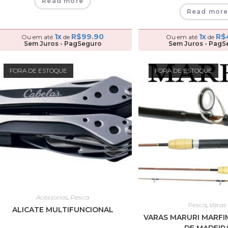
Read more
Read mor
1x
R$
99.90
1x
R$
Ou em até
de
Ou em até
de
Sem Juros - PagSeguro
Sem Juros - PagS
FORA DE ESTOQUE
FORA DE ESTOQUE
Acessorios
,
Pesca
Pesca
,
Varas
ALICATE MULTIFUNCIONAL
VARAS MARURI MARFI