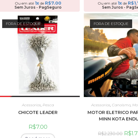
1x
R$
7.00
1x
R$
1
Ou em até
de
Ou em até
de
Sem Juros - PagSeguro
Sem Juros - PagS
FORA DE ESTOQUE
FORA DE ESTOQUE
Acessorios
,
Pesca
Acessorios
,
Canoísmo
,
Mo
CHICOTE LEADER
MOTOR ELETRICO PA
MINN KOTA END
R$
7.00
R$
1.
R$
2.230.00