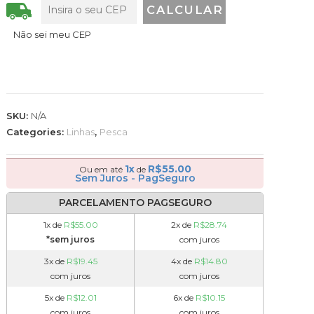
Não sei meu CEP
SKU:
N/A
Categories:
Linhas
,
Pesca
1x
R$
55.00
Ou em até
de
Sem Juros - PagSeguro
PARCELAMENTO PAGSEGURO
1x de
R$
55.00
2x de
R$
28.74
*sem juros
com juros
3x de
R$
19.45
4x de
R$
14.80
com juros
com juros
5x de
R$
12.01
6x de
R$
10.15
com juros
com juros