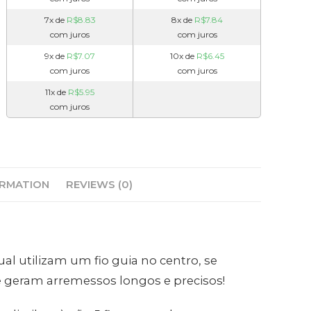
7x de
R$
8.83
8x de
R$
7.84
com juros
com juros
9x de
R$
7.07
10x de
R$
6.45
com juros
com juros
11x de
R$
5.95
com juros
ORMATION
REVIEWS (0)
ual utilizam um fio guia no centro, se
 geram arremessos longos e precisos!