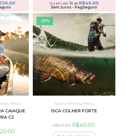
.720.00
1x
R$
40.00
Ou em até
de
eguro
Sem Juros - PagSeguro
-15%
tores
,
Pesca
Iscas artificiais
,
Pesca
RA CAIAQUE
ISCA COLHER FORTE
URA C2
R$
40.00
R$
47.00
720.00