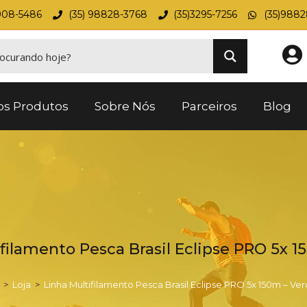
908-5486
(35) 98828-3768
(35)3295-7256
(35)988
os Produtos
Sobre Nós
Parceiros
Blog
filamento Pesca Brasil Eclipse PRO 5x 
>
Loja
>
Linha Multifilamento Pesca Brasil Eclipse PRO 5x 150m – Ve