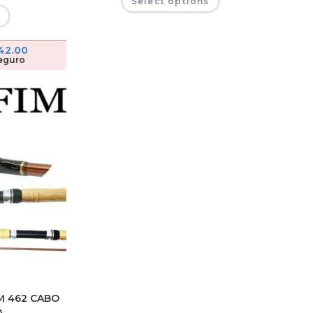
Select options
e
42.00
eguro
M 462 CABO