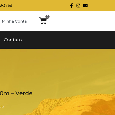
28-3768
Minha Conta
Contato
150m – Verde
rde