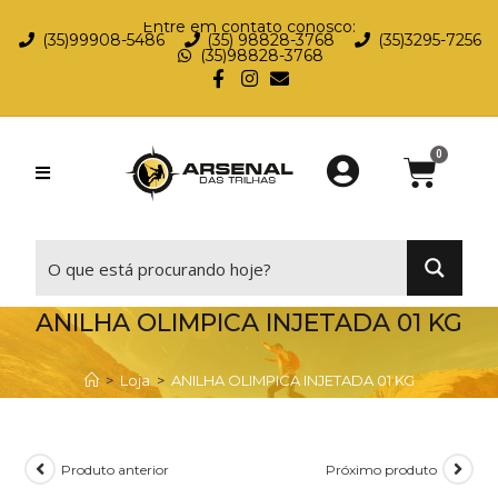
Entre em contato conosco:
(35)99908-5486
(35) 98828-3768
(35)3295-7256
(35)98828-3768
⠀
ANILHA OLIMPICA INJETADA 01 KG
>
Loja
>
ANILHA OLIMPICA INJETADA 01 KG
Produto anterior
Próximo produto