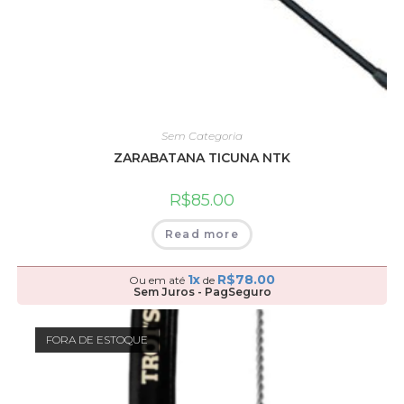
Sem Categoria
ZARABATANA TICUNA NTK
R$
85.00
Read more
1x
R$
78.00
Ou em até
de
Sem Juros - PagSeguro
FORA DE ESTOQUE