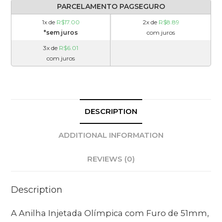
PARCELAMENTO PAGSEGURO
1x de
R$
17.00
2x de
R$
8.89
*sem juros
com juros
3x de
R$
6.01
com juros
DESCRIPTION
ADDITIONAL INFORMATION
REVIEWS (0)
Description
A Anilha Injetada Olímpica com Furo de 51mm,