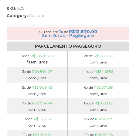
SKU:
N/A
Category:
Caiaque
1x
R$
12.870.00
Ou em até
de
Sem Juros - PagSeguro
PARCELAMENTO PAGSEGURO
1x de
R$
12.870.00
2x de
R$
6.725.03
*sem juros
com juros
3x de
R$
4.549.07
4x de
R$
3.461.56
com juros
com juros
5x de
R$
2.809.43
6x de
R$
2.374.99
com juros
com juros
7x de
R$
2.064.94
8x de
R$
1.832.65
com juros
com juros
9x de
R$
1.652.18
10x de
R$
1.507.99
com juros
com juros
11x de
R$
1.390.19
12x de
R$
1.292.18