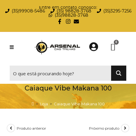
Entre em contato conosco:
(35)99908-5486
(35) 98828-3768
(35)3295-7256
(35)98828-3768
⠀
Caiaque Vibe Makana 100
>
Loja
>
Caiaque Vibe Makana 100
Produto anterior
Próximo produto