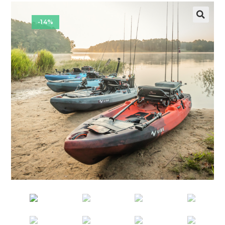
-14%
🔍