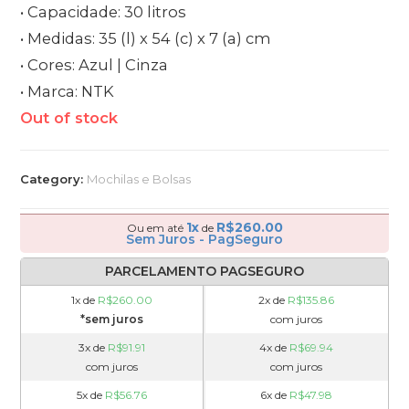
• Capacidade: 30 litros
• Medidas: 35 (l) x 54 (c) x 7 (a) cm
• Cores: Azul | Cinza
• Marca: NTK
Out of stock
Category:
Mochilas e Bolsas
1x
R$
260.00
Ou em até
de
Sem Juros - PagSeguro
PARCELAMENTO PAGSEGURO
1x de
R$
260.00
2x de
R$
135.86
*sem juros
com juros
3x de
R$
91.91
4x de
R$
69.94
com juros
com juros
5x de
R$
56.76
6x de
R$
47.98