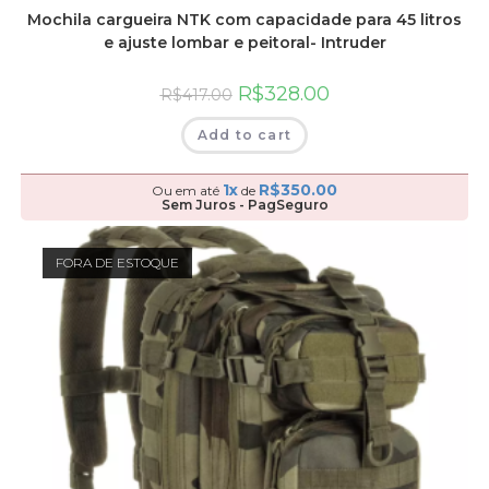
Mochila cargueira NTK com capacidade para 45 litros
e ajuste lombar e peitoral- Intruder
R$
328.00
R$
417.00
Add to cart
1x
R$
350.00
Ou em até
de
Sem Juros - PagSeguro
FORA DE ESTOQUE