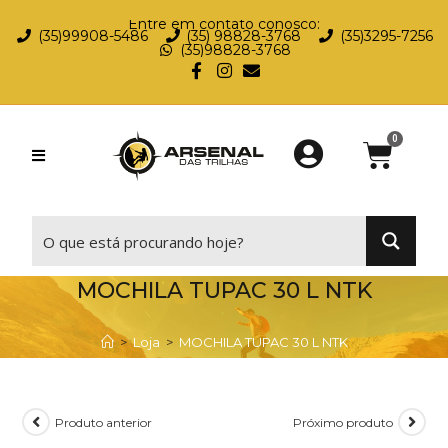
Entre em contato conosco:
(35)99908-5486
(35) 98828-3768
(35)3295-7256
(35)98828-3768
⠀
MOCHILA TUPAC 30 L NTK
>
Loja
>
MOCHILA TUPAC 30 L NTK
Produto anterior
Próximo produto