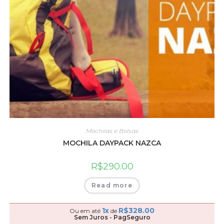
Mochilas e Bolsas
MOCHILA DAYPACK NAZCA
R$
290.00
Read more
1x
R$
328.00
Ou em até
de
Sem Juros - PagSeguro