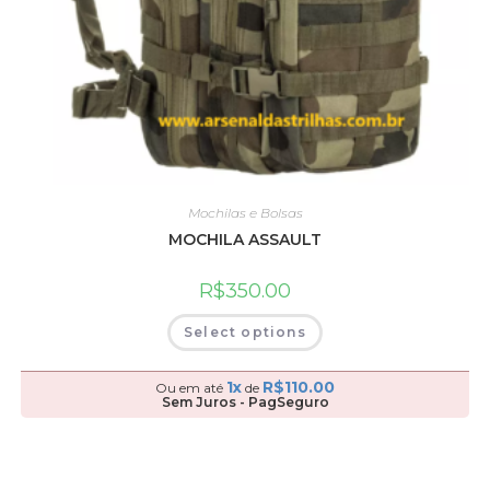
Mochilas e Bolsas
MOCHILA ASSAULT
R$
350.00
Select options
1x
R$
110.00
Ou em até
de
Sem Juros - PagSeguro