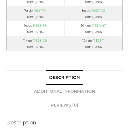
com juros
com juros
7x de
R$
41.72
8x de
R$
37.03
com juros
com juros
9x de
R$
33.38
10x de
R$
30.47
com juros
com juros
11x de
R$
28.09
12x de
R$
26.11
com juros
com juros
DESCRIPTION
ADDITIONAL INFORMATION
REVIEWS (0)
Description