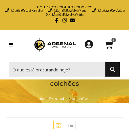
Entre em contato conosco:
(35)99908-5486
(35) 98828-3768
(35)3295-7256
(35)98828-3768
⠀
colchões
>
Products
>
colchões