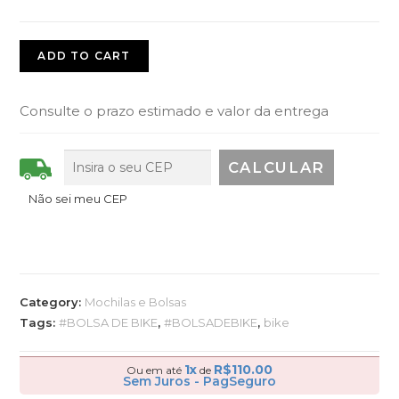
ADD TO CART
Consulte o prazo estimado e valor da entrega
Não sei meu CEP
Category:
Mochilas e Bolsas
Tags:
#BOLSA DE BIKE
,
#BOLSADEBIKE
,
bike
1x
R$
110.00
Ou em até
de
Sem Juros - PagSeguro