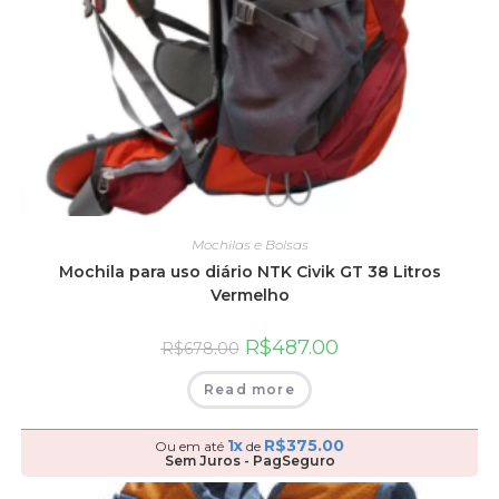
Mochilas e Bolsas
Mochila para uso diário NTK Civik GT 38 Litros
Vermelho
R$
487.00
R$
678.00
Read more
1x
R$
375.00
Ou em até
de
Sem Juros - PagSeguro