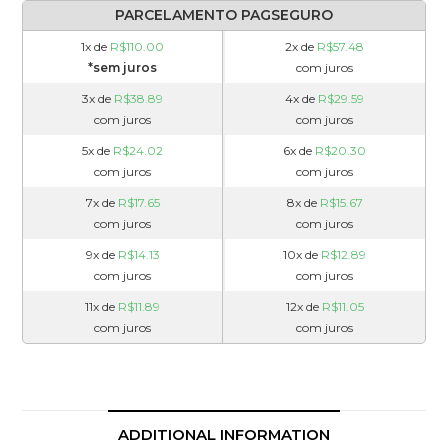
PARCELAMENTO PAGSEGURO
1x de
R$
110.00
2x de
R$
57.48
*sem juros
com juros
3x de
R$
38.89
4x de
R$
29.59
com juros
com juros
5x de
R$
24.02
6x de
R$
20.30
com juros
com juros
7x de
R$
17.65
8x de
R$
15.67
com juros
com juros
9x de
R$
14.13
10x de
R$
12.89
com juros
com juros
11x de
R$
11.89
12x de
R$
11.05
com juros
com juros
ADDITIONAL INFORMATION