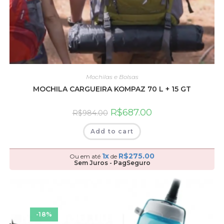
Mochilas e Bolsas
MOCHILA CARGUEIRA KOMPAZ 70 L + 15 GT
R$
687.00
R$
984.00
Add to cart
1x
R$
275.00
Ou em até
de
Sem Juros - PagSeguro
-18%