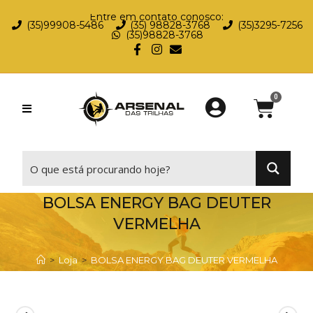
Entre em contato conosco:
(35)99908-5486
(35) 98828-3768
(35)3295-7256
(35)98828-3768
⠀
BOLSA ENERGY BAG DEUTER
VERMELHA
>
Loja
>
BOLSA ENERGY BAG DEUTER VERMELHA