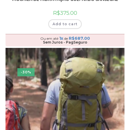
R$
375.00
Add to cart
1x
R$
687.00
Ou em até
de
Sem Juros - PagSeguro
-30%